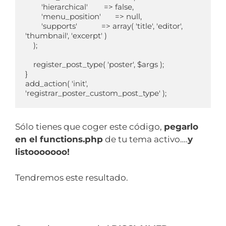
        'hierarchical'        => false,

        'menu_position'       => null,

        'supports'            => array( 'title', 'editor', 
'thumbnail', 'excerpt' )

    );

    register_post_type( 'poster', $args );

}

add_action( 'init', 
Sólo tienes que coger este código,
pegarlo
en el functions.php
de tu tema activo….
y
listooooooo!
Tendremos este resultado.