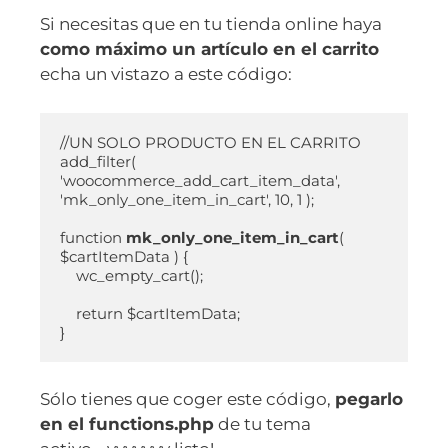
Si necesitas que en tu tienda online haya
como máximo un artículo en el carrito
echa un vistazo a este código:
//UN SOLO PRODUCTO EN EL CARRITO

add_filter( 
'woocommerce_add_cart_item_data', 
'mk_only_one_item_in_cart', 10, 1 );

function 
mk_only_one_item_in_cart
( 
$cartItemData ) {

    wc_empty_cart();

    return $cartItemData;

Sólo tienes que coger este código,
pegarlo
en el functions.php
de tu tema