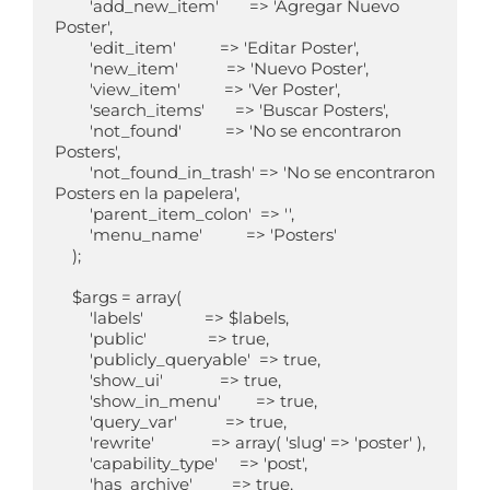
        'add_new_item'       => 'Agregar Nuevo 
Poster',

        'edit_item'          => 'Editar Poster',

        'new_item'           => 'Nuevo Poster',

        'view_item'          => 'Ver Poster',

        'search_items'       => 'Buscar Posters',

        'not_found'          => 'No se encontraron 
Posters',

        'not_found_in_trash' => 'No se encontraron 
Posters en la papelera',

        'parent_item_colon'  => '',

        'menu_name'          => 'Posters'

    );

    $args = array(

        'labels'              => $labels,

        'public'              => true,

        'publicly_queryable'  => true,

        'show_ui'             => true,

        'show_in_menu'        => true,

        'query_var'           => true,

        'rewrite'             => array( 'slug' => 'poster' ),

        'capability_type'     => 'post',

        'has_archive'         => true,
